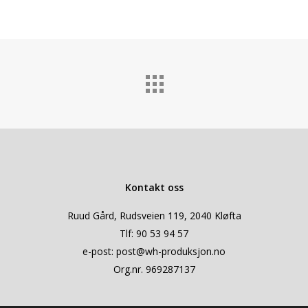
Kontakt oss
Ruud Gård, Rudsveien 119, 2040 Kløfta
Tlf:
90 53 94 57
e-post:
post@wh-produksjon.no
Org.nr. 969287137