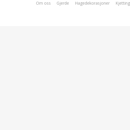
Om oss
Gjerde
Hagedekorasjoner
Kjetting
WH-Produksjo
kvalitetsprod
utemiljøet
Vi produserer
solide gjerder i 
utemiljøer. Smijerns gjerde finne
og brennlakkert kjetting, og er a
effektiv avgrensning av hagen, br
samtidig utemiljøet en ny esteti