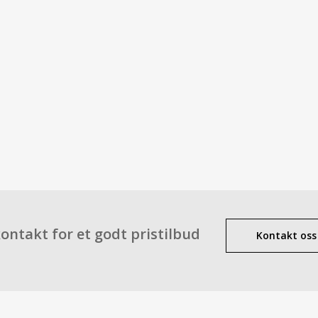
Vi tilbyr også et stort utvalg av
d
utemiljøet, som
hagefigurer
,
f
hagemøbler
og
statuer
.
WH-Produksjon leverer også
ga
Brennlakkert kjetting passer perf
hus og hytter.
ontakt for et godt pristilbud
Kontakt oss