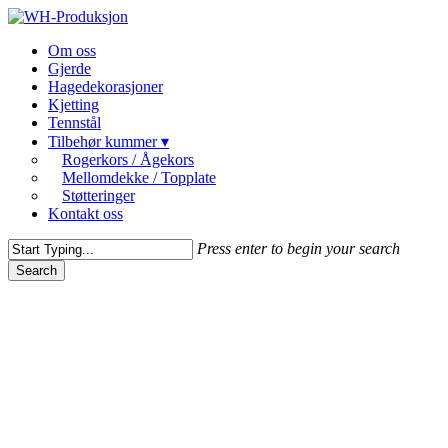
Skip
to
Menu
Om oss
main
Gjerde
content
Hagedekorasjoner
Kjetting
Tennstål
Tilbehør kummer ▾
Rogerkors / Ågekors
Mellomdekke / Topplate
Støtteringer
Kontakt oss
Press enter to begin your search
Search
Close
Search