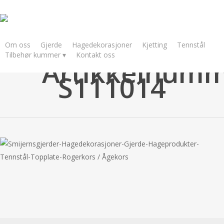
Skip
to
main
content
Om oss
Gjerde
Hagedekorasjoner
Kjetting
Tennstål
Tilbehør kummer ▾
Kontakt oss
Artikkelnumm
S111014