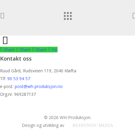
Share
Share
Share
Share
Pin
Kontakt oss
Ruud Gård, Rudsveien 119, 2040 Kløfta
Tlf:
90 53 94 57
e-post:
post@wh-produksjon.no
Org.nr. 969287137
© 2026 WH-Produksjon.
Design og utvikling av
RESPONSIV MEDIA