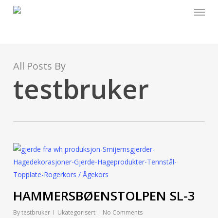
Menu
Skip
to
main
content
All Posts By
testbruker
HAMMERSBØENSTOLPEN SL-3
By
testbruker
Ukategorisert
No Comments